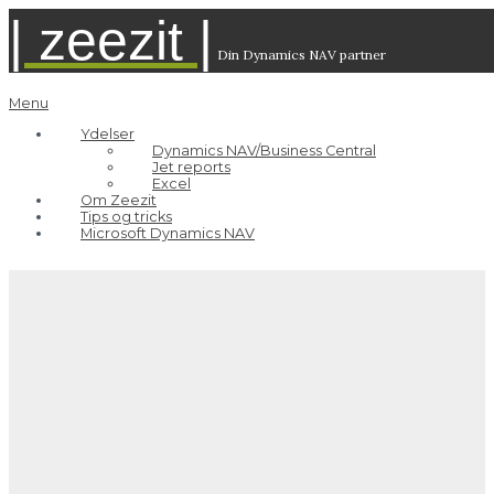
| zeezit |
Din Dynamics NAV partner
Menu
Ydelser
Dynamics NAV/Business Central
Jet reports
Excel
Om Zeezit
Tips og tricks
Microsoft Dynamics NAV